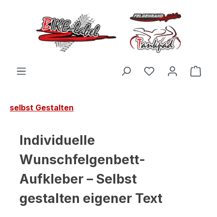
Zum Hauptinhalt springen
Du hast 0 Produ
Ware
selbst Gestalten
Individuelle
Wunschfelgenbett-
Aufkleber – Selbst
gestalten eigener Text