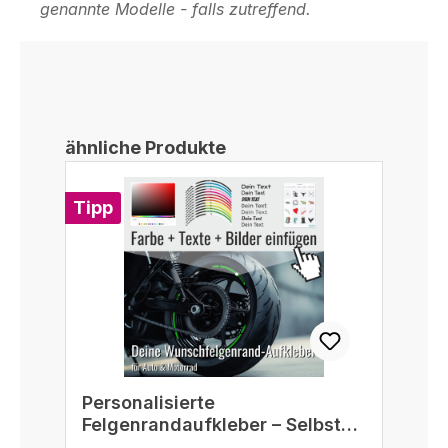
genannte Modelle - falls zutreffend.
Produktgalerie überspringen
ähnliche Produkte
Tipp
Personalisierte
Felgenrandaufkleber – Selbst
gestalten passend für 16/17/18