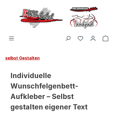
Zum Hauptinhalt springen
Du hast 0 Produ
Ware
selbst Gestalten
Individuelle
Wunschfelgenbett-
Aufkleber – Selbst
gestalten eigener Text