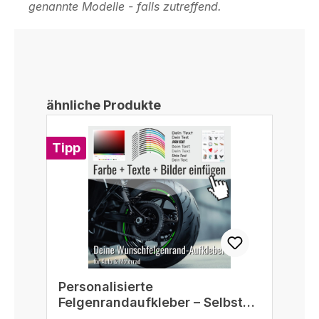
genannte Modelle - falls zutreffend.
Produktgalerie überspringen
ähnliche Produkte
Tipp
Personalisierte
Felgenrandaufkleber – Selbst
gestalten passend für 16/17/18