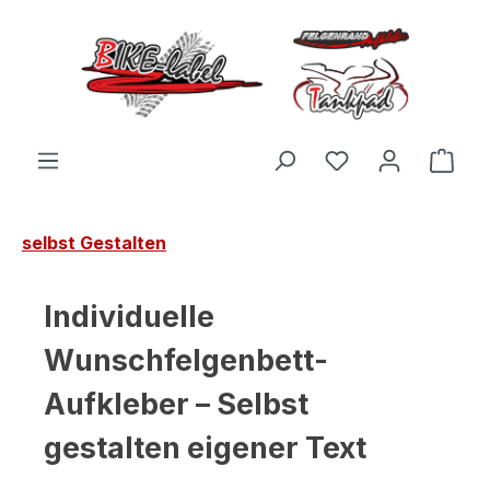
Zum Hauptinhalt springen
Du hast 0 Produ
Ware
selbst Gestalten
Individuelle
Wunschfelgenbett-
Aufkleber – Selbst
gestalten eigener Text