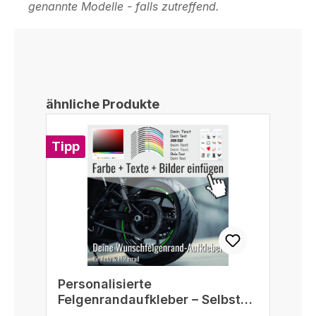
genannte Modelle - falls zutreffend.
Produktgalerie überspringen
ähnliche Produkte
Tipp
Personalisierte
Felgenrandaufkleber – Selbst
gestalten passend für 16/17/18