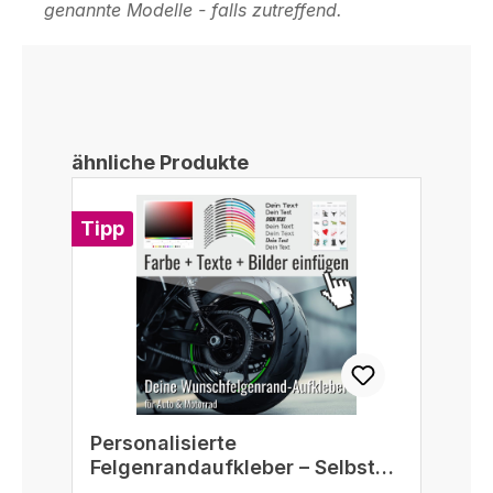
genannte Modelle - falls zutreffend.
Produktgalerie überspringen
ähnliche Produkte
Tipp
Personalisierte
Felgenrandaufkleber – Selbst
gestalten passend für 16/17/18