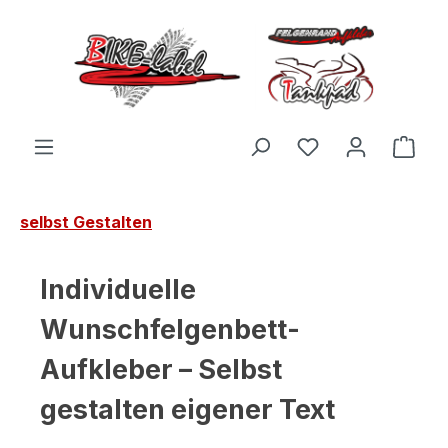
Zum Hauptinhalt springen
Du hast 0 Produ
Ware
selbst Gestalten
Individuelle
Wunschfelgenbett-
Aufkleber – Selbst
gestalten eigener Text