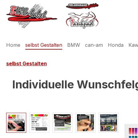
m Hauptinhalt springen
Zur Suche springen
Zur Hauptnavigation springen
Home
selbst Gestalten
BMW
can-am
Honda
Kaw
selbst Gestalten
Individuelle Wunschfel
Bildergalerie überspringen