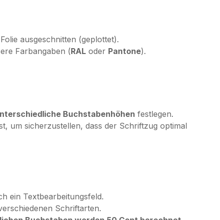
Folie ausgeschnitten (geplottet).
sere Farbangaben (
RAL
oder
Pantone
).
 unterschiedliche Buchstabenhöhen
festlegen.
ast, um sicherzustellen, dass der Schriftzug optimal
ch ein Textbearbeitungsfeld.
erschiedenen Schriftarten.
zlichen Buchstaben werden 50 Cent berechnet
.