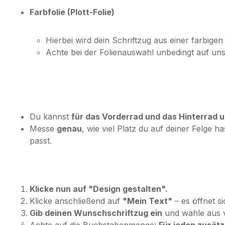
Farbfolie (Plott-Folie)
Hierbei wird dein Schriftzug aus einer farbigen 
Achte bei der Folienauswahl unbedingt auf un
Du kannst
für das Vorderrad und das Hinterrad
Messe
genau
, wie viel Platz du auf deiner Felge h
passt.
Klicke nun auf "Design gestalten".
Klicke anschließend auf
"Mein Text"
– es öffnet si
Gib deinen Wunschschriftzug ein
und wähle aus v
Achte auf die Buchstabenmenge:
Für jeden zusät