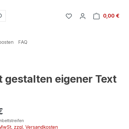
Du hast 0 Produkte auf 
0,00 €
Ware
posten
FAQ
 gestalten eigener Text
€
nbettstreifen
. MwSt. zzgl. Versandkosten