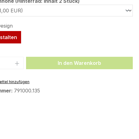
auswählen
öhe (Hinterrad: Inhalt 2 Stück)
stalten
 Anzahl: Gib den gewünschten Wert ein 
In den Warenkorb
ttel hinzufügen
mmer:
791000.135