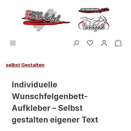
Zum Hauptinhalt springen
Du hast 0 Produ
Ware
selbst Gestalten
Individuelle
Wunschfelgenbett-
Aufkleber – Selbst
gestalten eigener Text