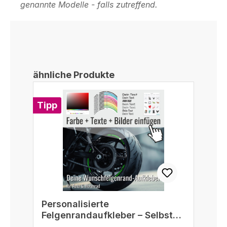
genannte Modelle - falls zutreffend.
Produktgalerie überspringen
ähnliche Produkte
Tipp
Personalisierte
Felgenrandaufkleber – Selbst
gestalten passend für 16/17/18