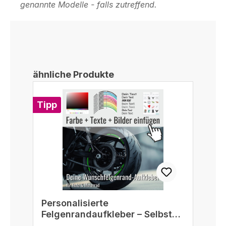
genannte Modelle - falls zutreffend.
Produktgalerie überspringen
ähnliche Produkte
Tipp
Personalisierte
Felgenrandaufkleber – Selbst
gestalten passend für 16/17/18