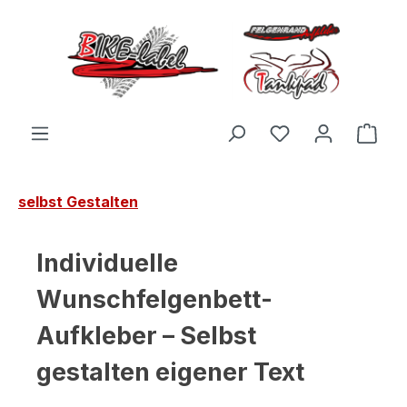
Zum Hauptinhalt springen
Du hast 0 Produ
Ware
selbst Gestalten
Individuelle
Wunschfelgenbett-
Aufkleber – Selbst
gestalten eigener Text