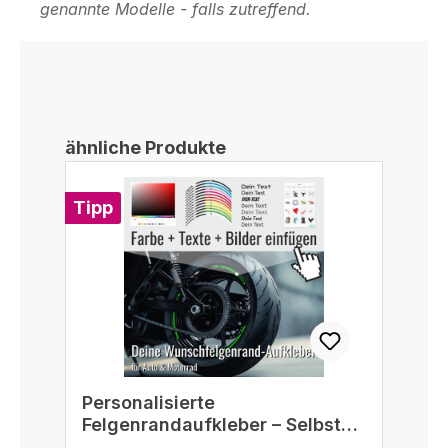
genannte Modelle - falls zutreffend.
Produktgalerie überspringen
ähnliche Produkte
Tipp
Personalisierte
Felgenrandaufkleber – Selbst
gestalten passend für 16/17/18