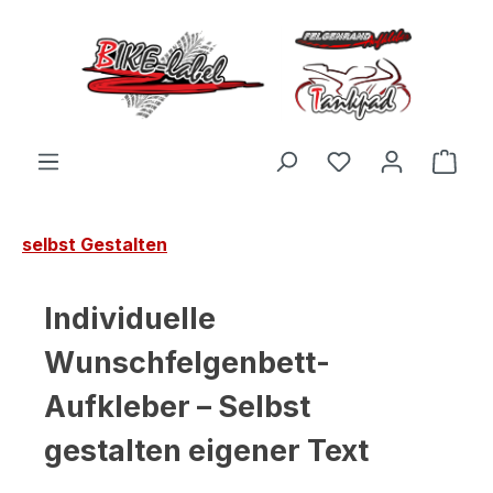
Zum Hauptinhalt springen
Du hast 0 Produ
Ware
selbst Gestalten
Individuelle
Wunschfelgenbett-
Aufkleber – Selbst
gestalten eigener Text