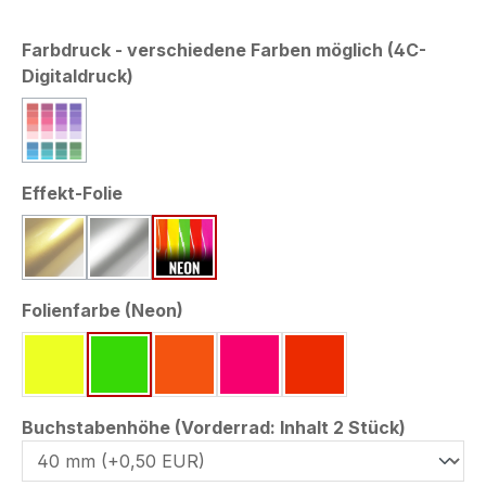
Farbdruck - verschiedene Farben möglich (4C-
auswählen
Digitaldruck)
Farbwähler
(Diese Option ist zurzeit nicht verfügbar.)
auswählen
Effekt-Folie
gold metallic ~RAL 1036
silber grau ~Pantone 877 C
neon-farben
(Diese Option ist zurzeit nicht verfügbar.)
(Diese Option ist zurzeit nicht verfügbar.)
auswählen
Folienfarbe (Neon)
neon gelb ~RAL 1026
neon grün ~Pantone 802 C
neon orange ~Pantone 804 C
neon pink ~Pantone 812 C
neon rot ~RAL 3026
auswähl
Buchstabenhöhe (Vorderrad: Inhalt 2 Stück)