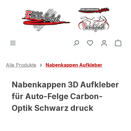
Zum Hauptinhalt springen
Du hast 0 Produ
Ware
Alle Produkte
Nabenkappen Aufkleber
Nabenkappen 3D Aufkleber
für Auto-Felge Carbon-
Optik Schwarz druck