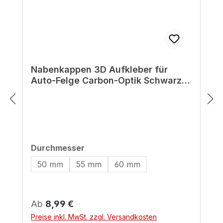
Nabenkappen 3D Aufkleber für
Auto-Felge Carbon-Optik Schwarz
druck
auswählen
Durchmesser
50 mm
55 mm
60 mm
Regulärer Preis:
Ab
8,99 €
Preise inkl. MwSt. zzgl. Versandkosten