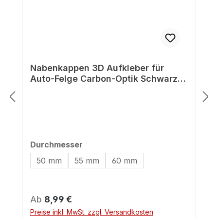
Nabenkappen 3D Aufkleber für
Auto-Felge Carbon-Optik Schwarz
druck
auswählen
Durchmesser
50 mm
55 mm
60 mm
Regulärer Preis:
Ab
8,99 €
Preise inkl. MwSt. zzgl. Versandkosten