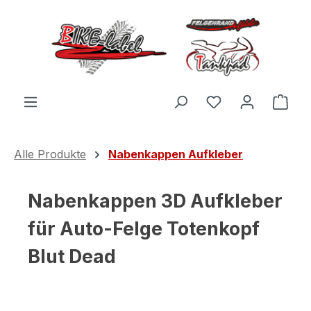
Zum Hauptinhalt springen
Du hast 0 Produ
Ware
Alle Produkte
Nabenkappen Aufkleber
Nabenkappen 3D Aufkleber
für Auto-Felge Totenkopf
Blut Dead