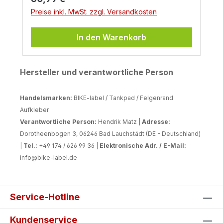
aus hochwertigem, UV-beständigem
Preise inkl. MwSt. zzgl. Versandkosten
Gelmaterial, bleiben Farben und Formen
auch bei intensiver Sonneneinstrahlung
In den Warenkorb
dauerhaft brillant. Die Pads sind zudem
benzin- und wasserresistent – perfekt für
den anspruchsvollen Einsatz deiner Super
Hersteller und verantwortliche Person
Adventure S. Dank der starken
Selbstklebefläche haften sie sicher am
Handelsmarken:
BIKE-label / Tankpad / Felgenrand
Tank und halten selbst bei häufigem
Aufkleber
Waschen oder langen Touren zuverlässig
Verantwortliche Person:
Hendrik Matz |
Adresse:
stand. Ideal für alle KTM-Fahrer, die Wert
Dorotheenbogen 3, 06246 Bad Lauchstädt (DE - Deutschland)
auf langlebigen Schutz, höchste Qualität
|
Tel.:
+49 174 / 626 99 36 |
Elektronische Adr. / E-Mail:
und ein dynamisches Design legen.
info@bike-label.de
Service-Hotline
Kundenservice