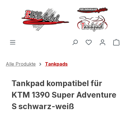
Zum Hauptinhalt springen
Du hast 0 Produ
Ware
Alle Produkte
Tankpads
Tankpad kompatibel für
KTM 1390 Super Adventure
S schwarz-weiß