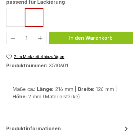
auswählen
passend für Lackierung
orange
schwarz
Produkt Anzahl: Gib den gewünschten We
In den Warenkorb
Zum Merkzettel hinzufügen
Produktnummer:
X510601
Maße ca.:
Länge:
216 mm |
Breite:
126 mm |
Höhe:
2 mm (Materialstärke)
Produktinformationen