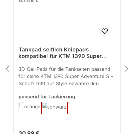
Tankpad seitlich Kniepads
kompatibel für KTM 1390 Super
Adventure S schwarz
3D-Gel-Pads für die Tankseiten passend
für deine KTM 1390 Super Adventure S –
Schutz trifft auf Style Bewahre den
markanten Look deiner KTM mit unseren
auswählen
passend für Lackierung
maßgeschneiderten 3D-Gel-
Seitentankpads. Sie schützen die
empfindlichen Lackflächen effektiv vor
Kratzern und Abnutzung – verursacht
etwa durch Motorradkleidung,
Regulärer Preis:
30,99 €
Reißverschlüsse oder Gepäck. Gefertigt