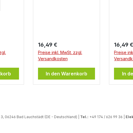
Regulärer Preis:
Regulär
16,49 €
16,49 
zgl.
Preise inkl. MwSt. zzgl.
Preise ink
Versandkosten
Versandk
nkorb
In den Warenkorb
In d
, 06246 Bad Lauchstädt (DE - Deutschland) |
Tel.:
+49 174 / 626 99 36 |
Elek