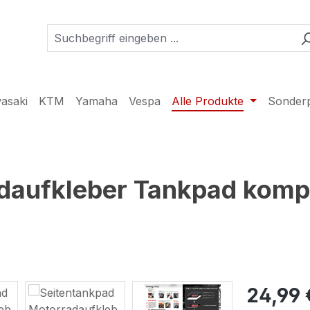
asaki
KTM
Yamaha
Vespa
Alle Produkte
Sonder
daufkleber Tankpad komp
24,99 