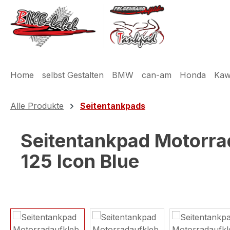
m Hauptinhalt springen
Zur Suche springen
Zur Hauptnavigation springen
Home
selbst Gestalten
BMW
can-am
Honda
Kaw
Alle Produkte
Seitentankpads
Seitentankpad Motorra
125 Icon Blue
Bildergalerie überspringen