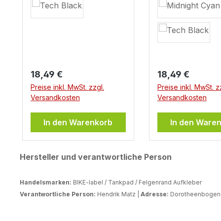
Regulärer Preis:
Regulärer Preis:
18,49 €
18,49 €
Preise inkl. MwSt. zzgl.
Preise inkl. MwSt. z
Versandkosten
Versandkosten
In den Warenkorb
In den Ware
Hersteller und verantwortliche Person
Handelsmarken:
BIKE-label / Tankpad / Felgenrand Aufkleber
Verantwortliche Person:
Hendrik Matz |
Adresse:
Dorotheenbogen 3