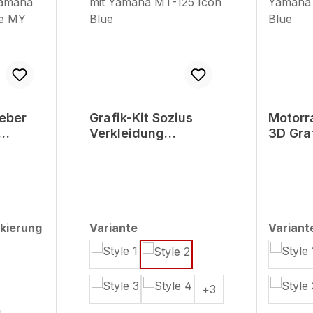
eber
Grafik-Kit Sozius
Motorr
Verkleidung
3D Graf
t
kompatibel mit
kompat
5 Icon
Yamaha MT-125 Icon
Yamaha
Blue
Blue
auswählen
kierung
Variante
Variant
+
3