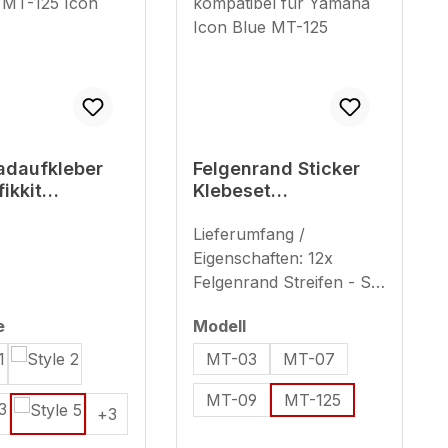
adaufkleber
Felgenrand Sticker
ikkit
Klebeset
ibel mit
Motorradfelge
 MT-125 Icon
kompatibel für
Lieferumfang /
Yamaha Icon Blue
Eigenschaften: 12x
MT-125
Felgenrand Streifen - Set
ausreichend für 2
auswählen
auswählen
e
Modell
Motorradfelgen (plus 8x
Ersatzstreifen) geeignet
MT-03
MT-07
für 17 Zoll (Streifenbreite
MT-09
MT-125
- ca. 9 mm)
+
3