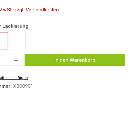
. MwSt. zzgl. Versandkosten
auswählen
r Lackierung
torm
Icon Blue
Tech Black
 Anzahl: Gib den gewünschten Wert ein 
In den Warenkorb
ttel hinzufügen
mmer:
X800901