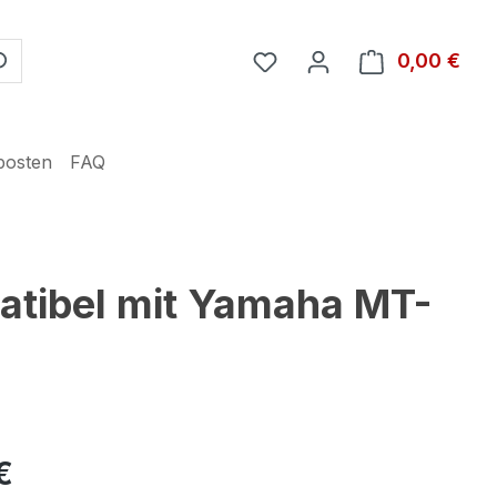
Du hast 0 Produkte auf 
0,00 €
Ware
posten
FAQ
atibel mit Yamaha MT-
€