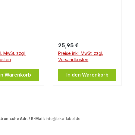
er Preis:
Regulärer Preis:
€
25,95 €
l. MwSt. zzgl.
Preise inkl. MwSt. zzgl.
osten
Versandkosten
en Warenkorb
In den Warenkorb
tronische Adr. / E-Mail:
info@bike-label.de