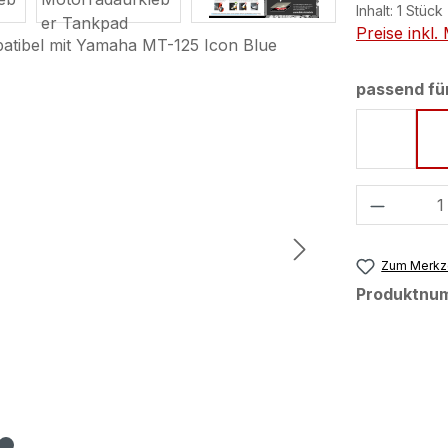
Inhalt:
1 Stück
Preise inkl
passend fü
Cyan S
Produkt
Zum Merkze
Produktnu