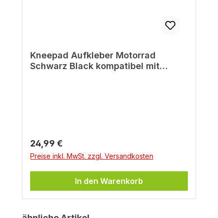
Kneepad Aufkleber Motorrad
Schwarz Black kompatibel mit
Yamaha XSR 900
Regulärer Preis:
24,99 €
Preise inkl. MwSt. zzgl. Versandkosten
In den Warenkorb
Produktgalerie überspringen
ähnliche Artikel