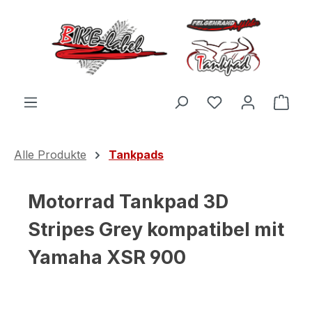
Zum Hauptinhalt springen
Du hast 0 Produ
Ware
Alle Produkte
Tankpads
Motorrad Tankpad 3D
Stripes Grey kompatibel mit
Yamaha XSR 900