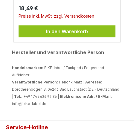
Regulärer Preis:
18,49 €
Preise inkl. MwSt. zzgl. Versandkosten
In den Warenkorb
Hersteller und verantwortliche Person
Handelsmarken:
BIKE-label / Tankpad / Felgenrand
Aufkleber
Verantwortliche Person:
Hendrik Matz |
Adresse:
Dorotheenbogen 3, 06246 Bad Lauchstädt (DE - Deutschland)
|
Tel.:
+49 174 / 626 99 36 |
Elektronische Adr. / E-Mail:
info@bike-label.de
Service-Hotline