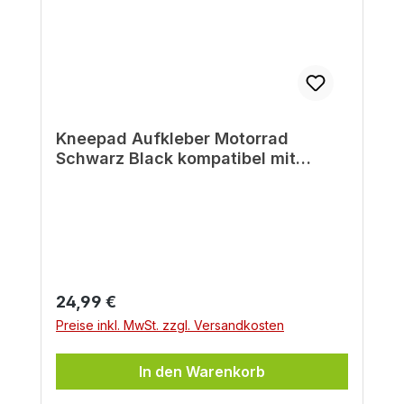
Kneepad Aufkleber Motorrad
Schwarz Black kompatibel mit
Yamaha XSR 900
Regulärer Preis:
24,99 €
Preise inkl. MwSt. zzgl. Versandkosten
In den Warenkorb