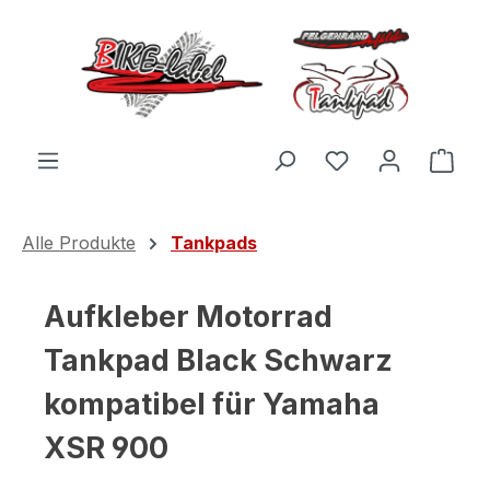
Zum Hauptinhalt springen
Du hast 0 Produ
Ware
Alle Produkte
Tankpads
Aufkleber Motorrad
Tankpad Black Schwarz
kompatibel für Yamaha
XSR 900