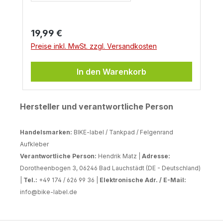
Regulärer Preis:
19,99 €
Preise inkl. MwSt. zzgl. Versandkosten
In den Warenkorb
Hersteller und verantwortliche Person
Handelsmarken:
BIKE-label / Tankpad / Felgenrand
Aufkleber
Verantwortliche Person:
Hendrik Matz |
Adresse:
Dorotheenbogen 3, 06246 Bad Lauchstädt (DE - Deutschland)
|
Tel.:
+49 174 / 626 99 36 |
Elektronische Adr. / E-Mail:
info@bike-label.de