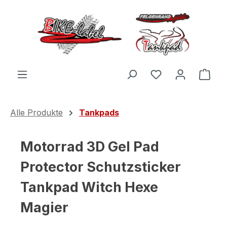
Zum Hauptinhalt springen
Du hast 0 Produ
Ware
Alle Produkte
Tankpads
Motorrad 3D Gel Pad
Protector Schutzsticker
Tankpad Witch Hexe
Magier