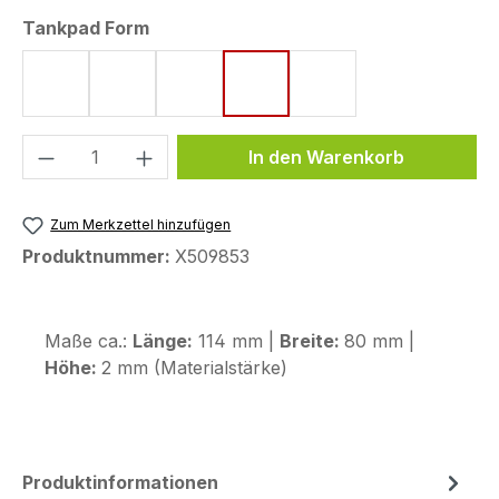
auswählen
Tankpad Form
Form 8 (172 x 220 mm)
Form 11 (155 x 220 mm)
Form 15 (190 x 220 mm)
Form 72 (80 x 114 mm)
Form 97 (132 x 186 
Produkt Anzahl: Gib den gewünschten We
In den Warenkorb
Zum Merkzettel hinzufügen
Produktnummer:
X509853
Maße ca.:
Länge:
114 mm |
Breite:
80 mm |
Höhe:
2 mm (Materialstärke)
Produktinformationen