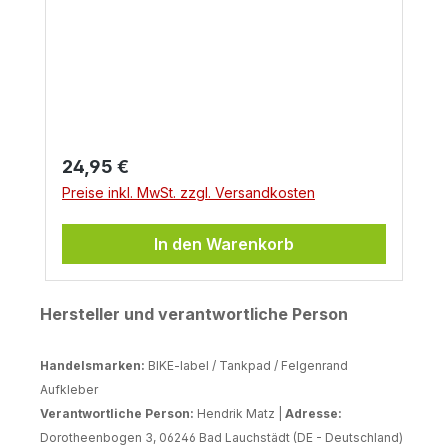
Regulärer Preis:
24,95 €
Preise inkl. MwSt. zzgl. Versandkosten
In den Warenkorb
Hersteller und verantwortliche Person
Handelsmarken:
BIKE-label / Tankpad / Felgenrand
Aufkleber
Verantwortliche Person:
Hendrik Matz |
Adresse:
Dorotheenbogen 3, 06246 Bad Lauchstädt (DE - Deutschland)