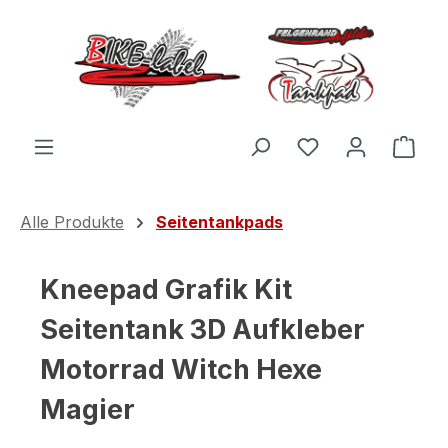
Zum Hauptinhalt springen
Du hast 0 Produ
Ware
Alle Produkte
Seitentankpads
Kneepad Grafik Kit
Seitentank 3D Aufkleber
Motorrad Witch Hexe
Magier