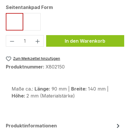
auswählen
Seitentankpad Form
Form 6 (140 x 90 mm)
Form 53 (232 x 78 mm)
Produkt Anzahl: Gib den gewünschten We
In den Warenkorb
Zum Merkzettel hinzufügen
Produktnummer:
X802150
Maße ca.:
Länge:
90 mm |
Breite:
140 mm |
Höhe:
2 mm (Materialstärke)
Produktinformationen