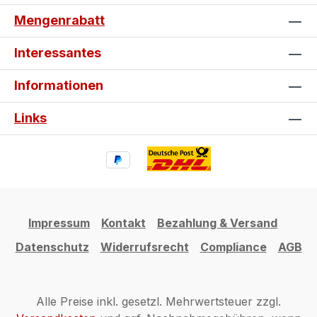
erhalten! Nutze also die Chance auf
Mengenrabatt
hochwertige Schutzpads zum
Schnäppchenpreis und leiste gleichzeitig
Interessantes
einen Beitrag zur Nachhaltigkeit, indem du
Ressourcen schonst. Statt perfekte Ware
Informationen
mit kleinen Fehlern auszusortieren, bieten
wir dir hier eine clevere und preiswerte
Links
Alternative. Jetzt zugreifen und sparen!
Impressum
Kontakt
Bezahlung & Versand
Datenschutz
Widerrufsrecht
Compliance
AGB
Alle Preise inkl. gesetzl. Mehrwertsteuer zzgl.