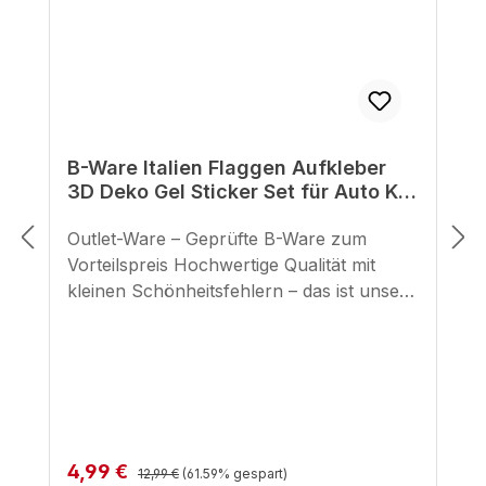
B-Ware Italien Flaggen Aufkleber
3D Deko Gel Sticker Set für Auto Kfz
Motorrad
Outlet-Ware – Geprüfte B-Ware zum
Vorteilspreis Hochwertige Qualität mit
kleinen Schönheitsfehlern – das ist unsere
geprüfte B-Ware. Hier bekommst du
unsere bewährten BIKE-label Motorrad
Aufkleber zu einem unschlagbaren Preis,
mit minimalen optischen Makeln, die die
Funktion und Haltbarkeit in keiner Weise
beeinträchtigen. Unsere selbstklebenden
Regulärer Preis:
Verkaufspreis:
4,99 €
Pads für den seitlichen Tankbereich
12,99 €
(61.59% gespart)