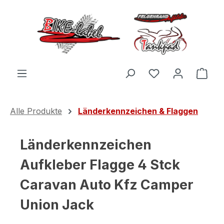
Zum Hauptinhalt springen
Du hast 0 Produ
Ware
Alle Produkte
Länderkennzeichen & Flaggen
Länderkennzeichen
Aufkleber Flagge 4 Stck
Caravan Auto Kfz Camper
Union Jack