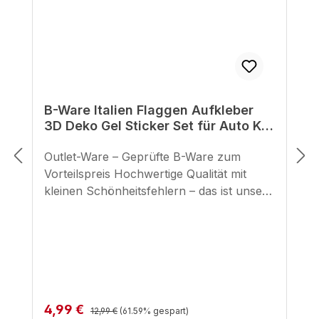
B-Ware Italien Flaggen Aufkleber
3D Deko Gel Sticker Set für Auto Kfz
Motorrad
Outlet-Ware – Geprüfte B-Ware zum
Vorteilspreis Hochwertige Qualität mit
kleinen Schönheitsfehlern – das ist unsere
geprüfte B-Ware. Hier bekommst du
unsere bewährten BIKE-label Motorrad
Aufkleber zu einem unschlagbaren Preis,
mit minimalen optischen Makeln, die die
Funktion und Haltbarkeit in keiner Weise
beeinträchtigen. Unsere selbstklebenden
Regulärer Preis:
Verkaufspreis:
4,99 €
Pads für den seitlichen Tankbereich
12,99 €
(61.59% gespart)