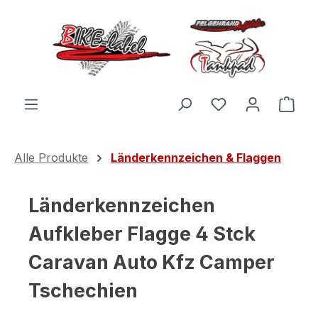
Zum Hauptinhalt springen
Du hast 0 Produ
Ware
Alle Produkte
Länderkennzeichen & Flaggen
Länderkennzeichen
Aufkleber Flagge 4 Stck
Caravan Auto Kfz Camper
Tschechien