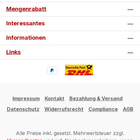
erhalten! Nutze also die Chance auf
Mengenrabatt
hochwertige Schutzpads zum
Schnäppchenpreis und leiste gleichzeitig
Interessantes
einen Beitrag zur Nachhaltigkeit, indem du
Ressourcen schonst. Statt perfekte Ware
Informationen
mit kleinen Fehlern auszusortieren, bieten
wir dir hier eine clevere und preiswerte
Links
Alternative. Jetzt zugreifen und sparen!
Impressum
Kontakt
Bezahlung & Versand
Datenschutz
Widerrufsrecht
Compliance
AGB
Alle Preise inkl. gesetzl. Mehrwertsteuer zzgl.