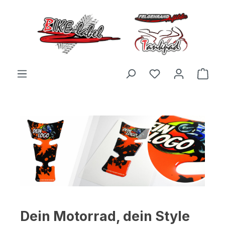
Zum Hauptinhalt springen
Du hast 0 Produ
Ware
Dein Motorrad, dein Style