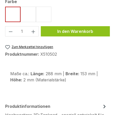
auswählen
Farbe
rot
blau
grau
Produkt Anzahl: Gib den gewünschten We
In den Warenkorb
Zum Merkzettel hinzufügen
Produktnummer:
X510502
Maße ca.:
Länge:
288 mm |
Breite:
153 mm |
Höhe:
2 mm (Materialstärke)
Produktinformationen