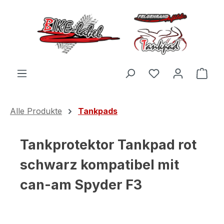
Zum Hauptinhalt springen
Du hast 0 Produ
Ware
Alle Produkte
Tankpads
Tankprotektor Tankpad rot
schwarz kompatibel mit
can-am Spyder F3