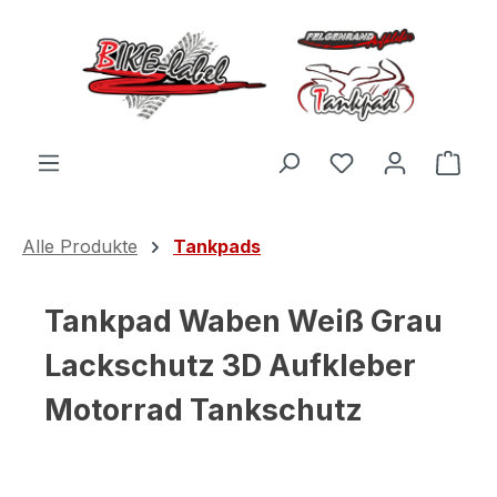
Zum Hauptinhalt springen
Du hast 0 Produ
Ware
Alle Produkte
Tankpads
Tankpad Waben Weiß Grau
Lackschutz 3D Aufkleber
Motorrad Tankschutz