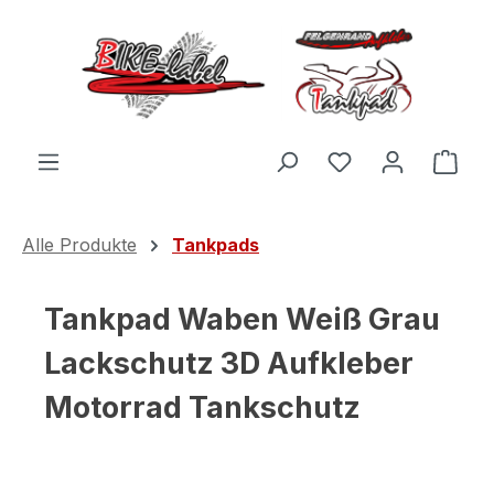
Zum Hauptinhalt springen
Du hast 0 Produ
Ware
Alle Produkte
Tankpads
Tankpad Waben Weiß Grau
Lackschutz 3D Aufkleber
Motorrad Tankschutz