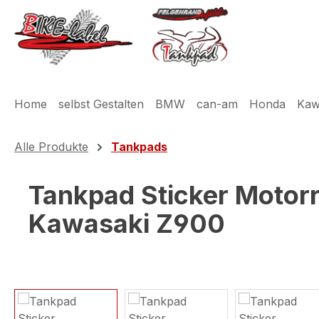
m Hauptinhalt springen
Zur Suche springen
Zur Hauptnavigation springen
Home
selbst Gestalten
BMW
can-am
Honda
Kaw
Alle Produkte
Tankpads
Tankpad Sticker Motor
Kawasaki Z900
Bildergalerie überspringen