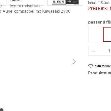
Inhalt:
1 Stück
Preise inkl
passend fü
Candy L
Produkt
Zum Merkze
Produktnu