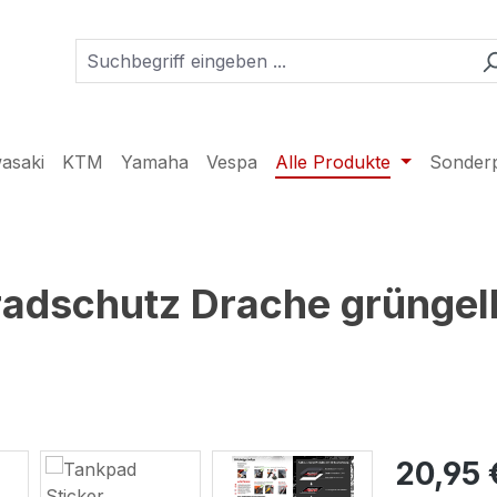
asaki
KTM
Yamaha
Vespa
Alle Produkte
Sonder
radschutz Drache grüngel
20,95 