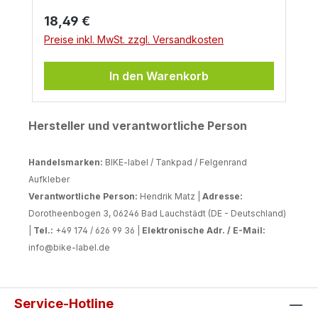
Regulärer Preis:
18,49 €
Preise inkl. MwSt. zzgl. Versandkosten
In den Warenkorb
Hersteller und verantwortliche Person
Handelsmarken:
BIKE-label / Tankpad / Felgenrand
Aufkleber
Verantwortliche Person:
Hendrik Matz |
Adresse:
Dorotheenbogen 3, 06246 Bad Lauchstädt (DE - Deutschland)
|
Tel.:
+49 174 / 626 99 36 |
Elektronische Adr. / E-Mail:
info@bike-label.de
Service-Hotline