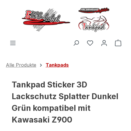
Zum Hauptinhalt springen
Du hast 0 Produ
Ware
Alle Produkte
Tankpads
Tankpad Sticker 3D
Lackschutz Splatter Dunkel
Grün kompatibel mit
Kawasaki Z900