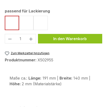
auswählen
passend für Lackierung
Candy Lime Green / Metallic Spark Black
Metallic Graphite Gray / Metallic Spark Blac
Metallic Spark Black / Metallic Flat 
Produkt Anzahl: Gib den gewünschten We
In den Warenkorb
Zum Merkzettel hinzufügen
Produktnummer:
X502955
Maße ca.:
Länge:
191 mm |
Breite:
140 mm |
Höhe:
2 mm (Materialstärke)