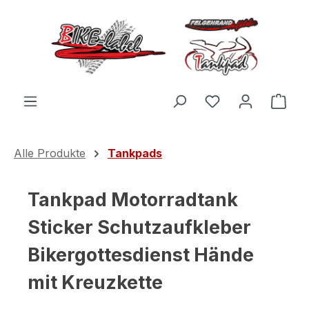
Zum Hauptinhalt springen
Du hast 0 Produ
Ware
Alle Produkte
Tankpads
Tankpad Motorradtank
Sticker Schutzaufkleber
Bikergottesdienst Hände
mit Kreuzkette