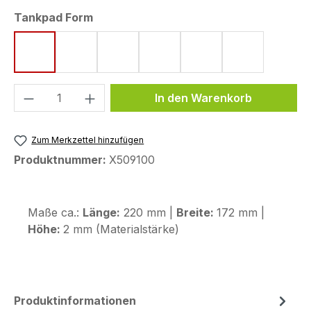
auswählen
Tankpad Form
Form 8 (172 x 220 mm)
Form 42 (116 x 210 mm)
Form 43 (123,6 x 255,9 mm)
Form 48 (170 x 200 mm)
Form 53 (75 x 130 
Form 63 (119
Produkt Anzahl: Gib den gewünschten We
In den Warenkorb
Zum Merkzettel hinzufügen
Produktnummer:
X509100
Maße ca.:
Länge:
220 mm |
Breite:
172 mm |
Höhe:
2 mm (Materialstärke)
Produktinformationen