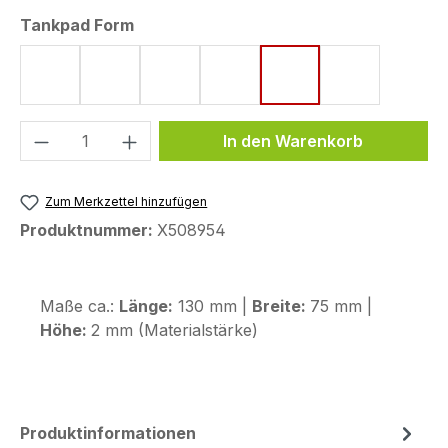
auswählen
Tankpad Form
Form 8 (172 x 220 mm)
Form 42 (116 x 210 mm)
Form 43 (123,6 x 255,9 mm)
Form 48 (170 x 200 mm)
Form 53 (75 x 130 
Form 63 (119
Produkt Anzahl: Gib den gewünschten We
In den Warenkorb
Zum Merkzettel hinzufügen
Produktnummer:
X508954
Maße ca.:
Länge:
130 mm |
Breite:
75 mm |
Höhe:
2 mm (Materialstärke)
Produktinformationen