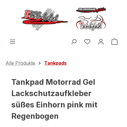
Zum Hauptinhalt springen
Du hast 0 Produ
Ware
Alle Produkte
Tankpads
Tankpad Motorrad Gel
Lackschutzaufkleber
süßes Einhorn pink mit
Regenbogen