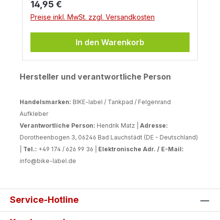
Regulärer Preis:
14,95 €
Preise inkl. MwSt. zzgl. Versandkosten
In den Warenkorb
Hersteller und verantwortliche Person
Handelsmarken:
BIKE-label / Tankpad / Felgenrand
Aufkleber
Verantwortliche Person:
Hendrik Matz |
Adresse:
Dorotheenbogen 3, 06246 Bad Lauchstädt (DE - Deutschland)
|
Tel.:
+49 174 / 626 99 36 |
Elektronische Adr. / E-Mail:
info@bike-label.de
Service-Hotline