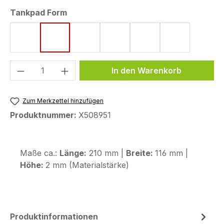
auswählen
Tankpad Form
Form 8 (172 x 220 mm)
Form 42 (116 x 210 mm)
Form 43 (123,6 x 255,9 mm)
Form 48 (170 x 200 mm)
Form 53 (75 x 130 
Form 63 (119
Produkt Anzahl: Gib den gewünschten We
In den Warenkorb
Zum Merkzettel hinzufügen
Produktnummer:
X508951
Maße ca.:
Länge:
210 mm |
Breite:
116 mm |
Höhe:
2 mm (Materialstärke)
Produktinformationen