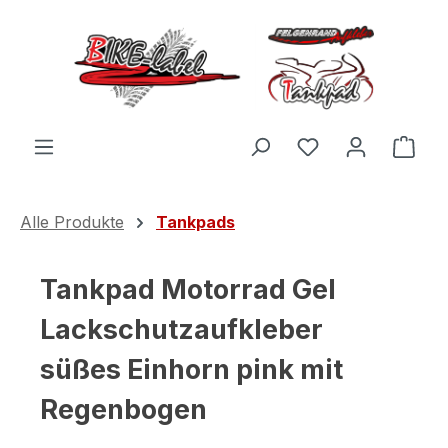
Zum Hauptinhalt springen
Du hast 0 Produ
Ware
Alle Produkte
Tankpads
Tankpad Motorrad Gel
Lackschutzaufkleber
süßes Einhorn pink mit
Regenbogen