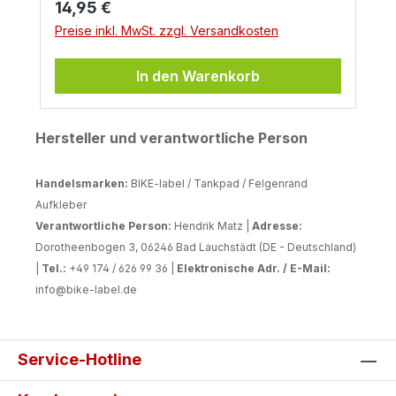
Regulärer Preis:
14,95 €
Preise inkl. MwSt. zzgl. Versandkosten
In den Warenkorb
Hersteller und verantwortliche Person
Handelsmarken:
BIKE-label / Tankpad / Felgenrand
Aufkleber
Verantwortliche Person:
Hendrik Matz |
Adresse:
Dorotheenbogen 3, 06246 Bad Lauchstädt (DE - Deutschland)
|
Tel.:
+49 174 / 626 99 36 |
Elektronische Adr. / E-Mail:
info@bike-label.de
Service-Hotline