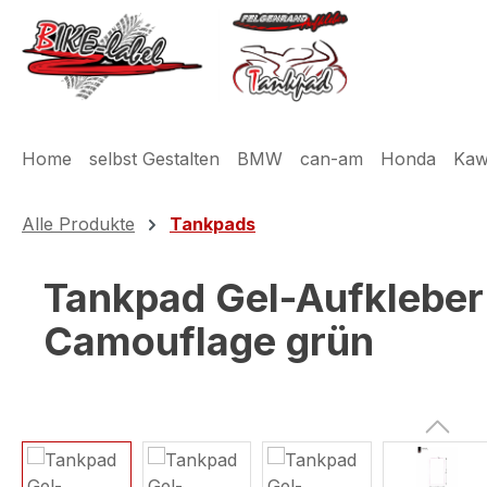
m Hauptinhalt springen
Zur Suche springen
Zur Hauptnavigation springen
Home
selbst Gestalten
BMW
can-am
Honda
Kaw
Alle Produkte
Tankpads
Tankpad Gel-Aufkleber
Camouflage grün
Bildergalerie überspringen