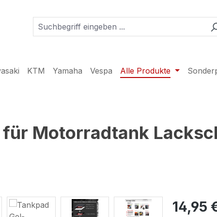
asaki
KTM
Yamaha
Vespa
Alle Produkte
Sonder
 für Motorradtank Lacksc
14,95 