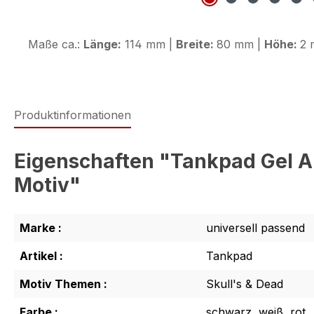
Maße ca.:
Länge:
114 mm |
Breite:
80 mm |
Höhe:
2 
Produktinformationen
Eigenschaften "Tankpad Gel Au
Motiv"
Marke :
universell passend
Artikel :
Tankpad
Motiv Themen :
Skull's & Dead
Farbe :
schwarz, weiß, rot