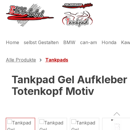
m Hauptinhalt springen
Zur Suche springen
Zur Hauptnavigation springen
Home
selbst Gestalten
BMW
can-am
Honda
Kaw
Alle Produkte
Tankpads
Tankpad Gel Aufkleber 
Totenkopf Motiv
Bildergalerie überspringen