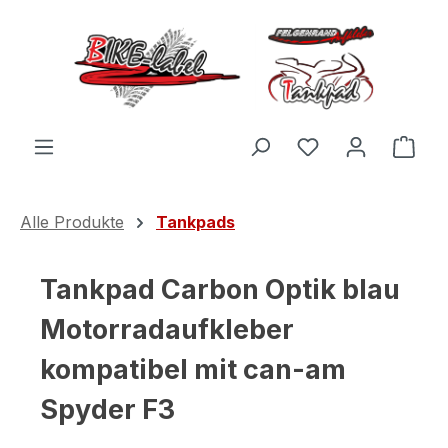
Zum Hauptinhalt springen
Du hast 0 Produ
Ware
Alle Produkte
Tankpads
Tankpad Carbon Optik blau
Motorradaufkleber
kompatibel mit can-am
Spyder F3