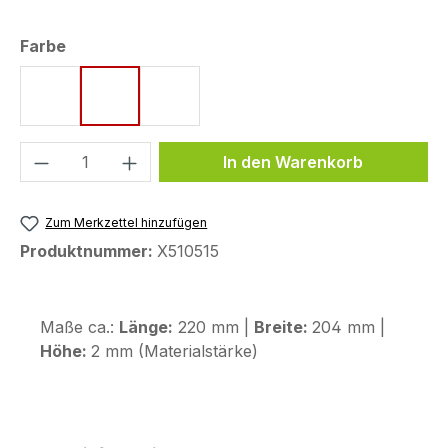
auswählen
Farbe
rot
blau
grau
Produkt Anzahl: Gib den gewünschten We
In den Warenkorb
Zum Merkzettel hinzufügen
Produktnummer:
X510515
Maße ca.:
Länge:
220 mm |
Breite:
204 mm |
Höhe:
2 mm (Materialstärke)