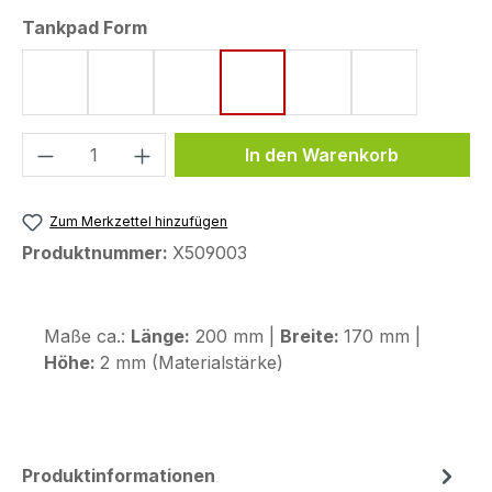
auswählen
Tankpad Form
Form 8 (172 x 220 mm)
Form 42 (116 x 210 mm)
Form 43 (123,6 x 255,9 mm)
Form 48 (170 x 200 mm)
Form 53 (75 x 130 
Form 63 (119
Produkt Anzahl: Gib den gewünschten We
In den Warenkorb
Zum Merkzettel hinzufügen
Produktnummer:
X509003
Maße ca.:
Länge:
200 mm |
Breite:
170 mm |
Höhe:
2 mm (Materialstärke)
Produktinformationen