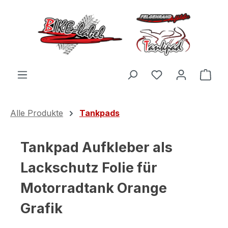
Zum Hauptinhalt springen
Du hast 0 Produ
Ware
Alle Produkte
Tankpads
Tankpad Aufkleber als
Lackschutz Folie für
Motorradtank Orange
Grafik