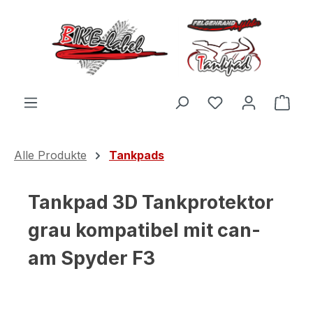
Zum Hauptinhalt springen
Du hast 0 Produ
Ware
Alle Produkte
Tankpads
Tankpad 3D Tankprotektor
grau kompatibel mit can-
am Spyder F3