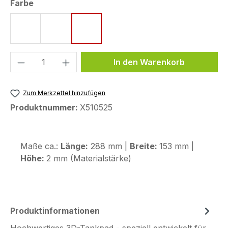
auswählen
Farbe
rot
blau
grau
Produkt Anzahl: Gib den gewünschten We
In den Warenkorb
Zum Merkzettel hinzufügen
Produktnummer:
X510525
Maße ca.:
Länge:
288 mm |
Breite:
153 mm |
Höhe:
2 mm (Materialstärke)
Produktinformationen