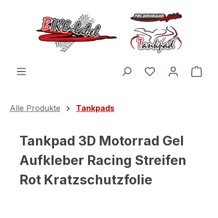
Zum Hauptinhalt springen
Du hast 0 Produ
Ware
Alle Produkte
Tankpads
Tankpad 3D Motorrad Gel
Aufkleber Racing Streifen
Rot Kratzschutzfolie