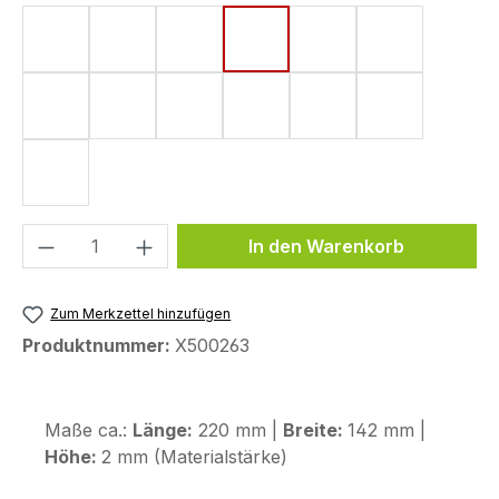
Form 5 (161 x 220 mm)
Form 8 (172 x 220 mm)
Form 11 (155 x 220 mm)
Form 17 (142 x 220 mm)
Form 18 (148 x 220
Form 20 (13
Form 31 (136 x 220 mm)
Form 34 (130 x 115 mm)
Form 37 (106 x 146 mm)
Form 41 (91,5 x 154 mm)
Form 44 (120 x 200
Form 50 (13
Form 58 (113 x 179 mm)
Produkt Anzahl: Gib den gewünschten We
In den Warenkorb
Zum Merkzettel hinzufügen
Produktnummer:
X500263
Maße ca.:
Länge:
220 mm |
Breite:
142 mm |
Höhe:
2 mm (Materialstärke)