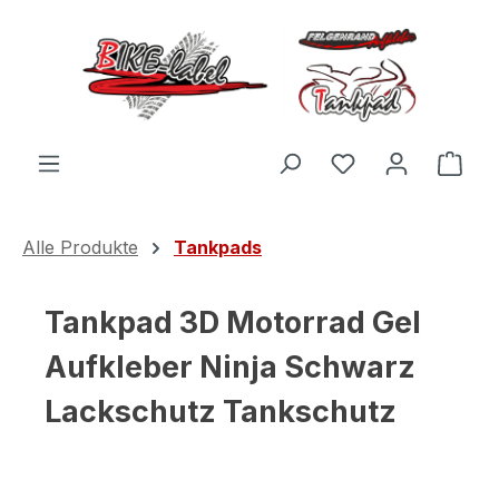
Zum Hauptinhalt springen
Du hast 0 Produ
Ware
Alle Produkte
Tankpads
Tankpad 3D Motorrad Gel
Aufkleber Ninja Schwarz
Lackschutz Tankschutz