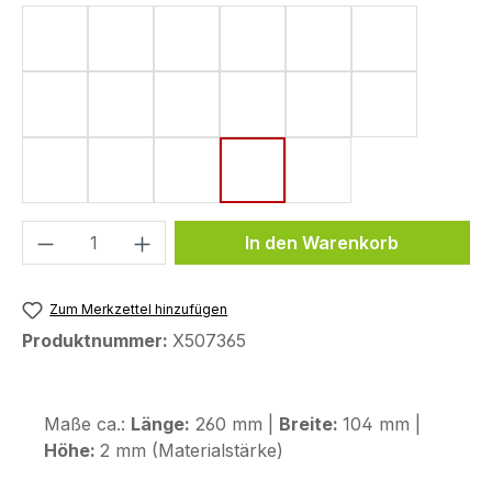
Form 4 (182 x 220 mm)
Form 5 (161 x 220 mm)
Form 6 (142 x 220 mm)
Form 8 (172 x 220 mm)
Form 10 (144 x 220
Form 11 (155
Form 15 (190 x 220 mm)
Form 18 (148 x 220 mm)
Form 33 (80 x 130 mm)
Form 43 (123,6 x 255,9 mm)
Form 44 (120 x 200
Form 48 (17
Form 50 (130 x 240 mm)
Form 53 (75 x 130 mm)
Form 58 (113 x 179 mm)
Form 59 (104 x 260 mm)
Form 72 (80 x 114 
Produkt Anzahl: Gib den gewünschten We
In den Warenkorb
Zum Merkzettel hinzufügen
Produktnummer:
X507365
Maße ca.:
Länge:
260 mm |
Breite:
104 mm |
Höhe:
2 mm (Materialstärke)