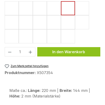
Form 4 (182 x 220 mm)
Form 5 (161 x 220 mm)
Form 6 (142 x 220 mm)
Form 8 (172 x 220 mm)
Form 10 (144 x 220
Form 11 (155
Form 15 (190 x 220 mm)
Form 18 (148 x 220 mm)
Form 33 (80 x 130 mm)
Form 43 (123,6 x 255,9 mm)
Form 44 (120 x 200
Form 48 (17
Form 50 (130 x 240 mm)
Form 53 (75 x 130 mm)
Form 58 (113 x 179 mm)
Form 59 (104 x 260 mm)
Form 72 (80 x 114 
Produkt Anzahl: Gib den gewünschten We
In den Warenkorb
Zum Merkzettel hinzufügen
Produktnummer:
X507354
Maße ca.:
Länge:
220 mm |
Breite:
144 mm |
Höhe:
2 mm (Materialstärke)