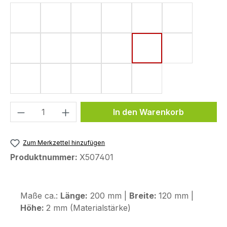
Form 4 (182 x 220 mm)
Form 5 (161 x 220 mm)
Form 6 (142 x 220 mm)
Form 8 (172 x 220 mm)
Form 10 (144 x 220
Form 11 (155
Form 15 (190 x 220 mm)
Form 18 (148 x 220 mm)
Form 33 (80 x 130 mm)
Form 43 (123,6 x 255,9 mm)
Form 44 (120 x 200
Form 48 (17
Form 50 (130 x 240 mm)
Form 53 (75 x 130 mm)
Form 58 (113 x 179 mm)
Form 59 (104 x 260 mm)
Form 72 (80 x 114 
Produkt Anzahl: Gib den gewünschten We
In den Warenkorb
Zum Merkzettel hinzufügen
Produktnummer:
X507401
Maße ca.:
Länge:
200 mm |
Breite:
120 mm |
Höhe:
2 mm (Materialstärke)