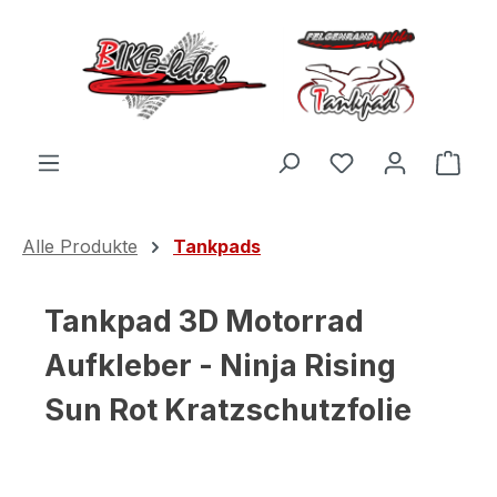
Zum Hauptinhalt springen
Du hast 0 Produ
Ware
Alle Produkte
Tankpads
Tankpad 3D Motorrad
Aufkleber - Ninja Rising
Sun Rot Kratzschutzfolie