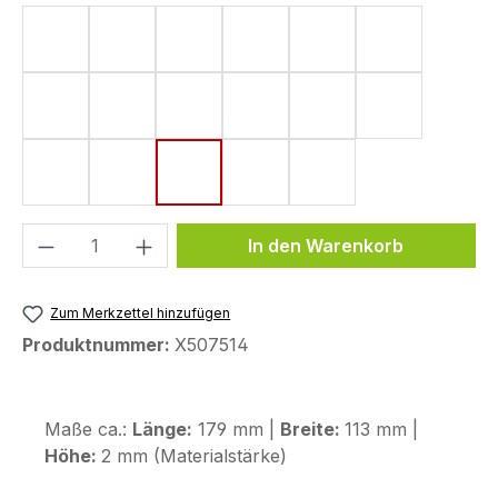
Form 4 (182 x 220 mm)
Form 5 (161 x 220 mm)
Form 6 (142 x 220 mm)
Form 8 (172 x 220 mm)
Form 10 (144 x 220
Form 11 (155
Form 15 (190 x 220 mm)
Form 18 (148 x 220 mm)
Form 33 (80 x 130 mm)
Form 43 (123,6 x 255,9 mm)
Form 44 (120 x 200
Form 48 (17
Form 50 (130 x 240 mm)
Form 53 (75 x 130 mm)
Form 58 (113 x 179 mm)
Form 59 (104 x 260 mm)
Form 72 (80 x 114 
Produkt Anzahl: Gib den gewünschten We
In den Warenkorb
Zum Merkzettel hinzufügen
Produktnummer:
X507514
Maße ca.:
Länge:
179 mm |
Breite:
113 mm |
Höhe:
2 mm (Materialstärke)