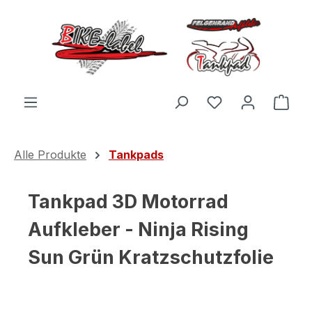
Zum Hauptinhalt springen
Du hast 0 Produ
Ware
Alle Produkte
Tankpads
Tankpad 3D Motorrad
Aufkleber - Ninja Rising
Sun Grün Kratzschutzfolie