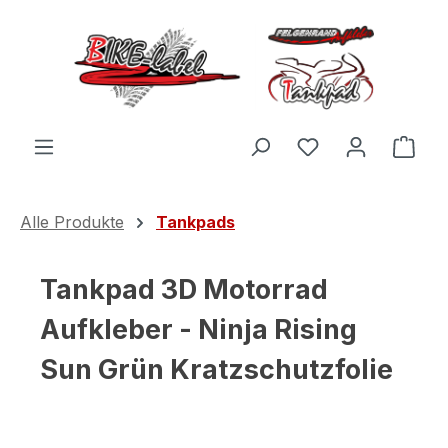
Zum Hauptinhalt springen
Du hast 0 Produ
Ware
Alle Produkte
Tankpads
Tankpad 3D Motorrad
Aufkleber - Ninja Rising
Sun Grün Kratzschutzfolie