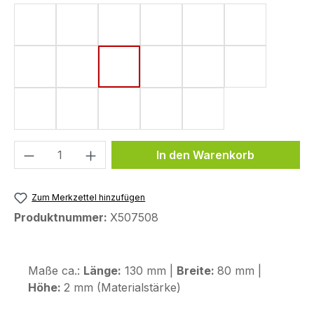
Form 4 (182 x 220 mm)
Form 5 (161 x 220 mm)
Form 6 (142 x 220 mm)
Form 8 (172 x 220 mm)
Form 10 (144 x 220
Form 11 (155
Form 15 (190 x 220 mm)
Form 18 (148 x 220 mm)
Form 33 (80 x 130 mm)
Form 43 (123,6 x 255,9 mm)
Form 44 (120 x 200
Form 48 (17
Form 50 (130 x 240 mm)
Form 53 (75 x 130 mm)
Form 58 (113 x 179 mm)
Form 59 (104 x 260 mm)
Form 72 (80 x 114 
Produkt Anzahl: Gib den gewünschten We
In den Warenkorb
Zum Merkzettel hinzufügen
Produktnummer:
X507508
Maße ca.:
Länge:
130 mm |
Breite:
80 mm |
Höhe:
2 mm (Materialstärke)