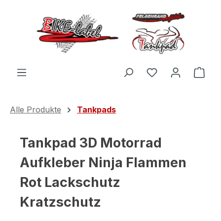
Zum Hauptinhalt springen
Du hast 0 Produ
Ware
Alle Produkte
Tankpads
Tankpad 3D Motorrad
Aufkleber Ninja Flammen
Rot Lackschutz
Kratzschutz