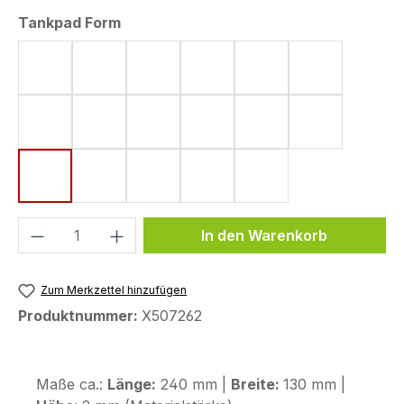
auswählen
Tankpad Form
Form 4 (182 x 220 mm)
Form 5 (161 x 220 mm)
Form 6 (142 x 220 mm)
Form 8 (172 x 220 mm)
Form 10 (144 x 220
Form 11 (155
Form 15 (190 x 220 mm)
Form 18 (148 x 220 mm)
Form 33 (80 x 130 mm)
Form 43 (123,6 x 255,9 mm)
Form 44 (120 x 200
Form 48 (17
Form 50 (130 x 240 mm)
Form 53 (75 x 130 mm)
Form 58 (113 x 179 mm)
Form 59 (104 x 260 mm)
Form 72 (80 x 114 
Produkt Anzahl: Gib den gewünschten We
In den Warenkorb
Zum Merkzettel hinzufügen
Produktnummer:
X507262
Maße ca.:
Länge:
240 mm |
Breite:
130 mm |