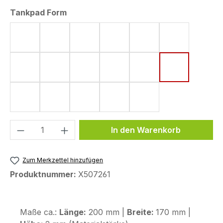
auswählen
Tankpad Form
Form 4 (182 x 220 mm)
Form 5 (161 x 220 mm)
Form 6 (142 x 220 mm)
Form 8 (172 x 220 mm)
Form 10 (144 x 220
Form 11 (155
Form 15 (190 x 220 mm)
Form 18 (148 x 220 mm)
Form 33 (80 x 130 mm)
Form 43 (123,6 x 255,9 mm)
Form 44 (120 x 200
Form 48 (17
Form 50 (130 x 240 mm)
Form 53 (75 x 130 mm)
Form 58 (113 x 179 mm)
Form 59 (104 x 260 mm)
Form 72 (80 x 114 
Produkt Anzahl: Gib den gewünschten We
In den Warenkorb
Zum Merkzettel hinzufügen
Produktnummer:
X507261
Maße ca.:
Länge:
200 mm |
Breite:
170 mm |