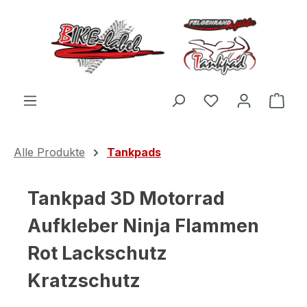
Zum Hauptinhalt springen
Du hast 0 Produ
Ware
Alle Produkte
Tankpads
Tankpad 3D Motorrad
Aufkleber Ninja Flammen
Rot Lackschutz
Kratzschutz