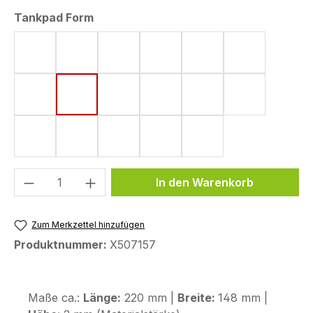
auswählen
Tankpad Form
Form 4 (182 x 220 mm)
Form 5 (161 x 220 mm)
Form 6 (142 x 220 mm)
Form 8 (172 x 220 mm)
Form 10 (144 x 220
Form 11 (155
Form 15 (190 x 220 mm)
Form 18 (148 x 220 mm)
Form 33 (80 x 130 mm)
Form 43 (123,6 x 255,9 mm)
Form 44 (120 x 200
Form 48 (17
Form 50 (130 x 240 mm)
Form 53 (75 x 130 mm)
Form 58 (113 x 179 mm)
Form 59 (104 x 260 mm)
Form 72 (80 x 114 
Produkt Anzahl: Gib den gewünschten We
In den Warenkorb
Zum Merkzettel hinzufügen
Produktnummer:
X507157
Maße ca.:
Länge:
220 mm |
Breite:
148 mm |