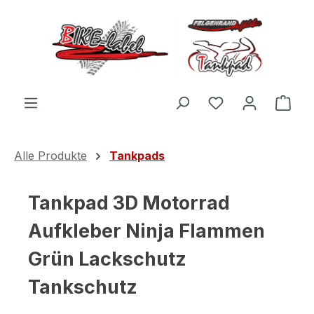
Zum Hauptinhalt springen
Du hast 0 Produ
Ware
Alle Produkte
Tankpads
Tankpad 3D Motorrad
Aufkleber Ninja Flammen
Grün Lackschutz
Tankschutz