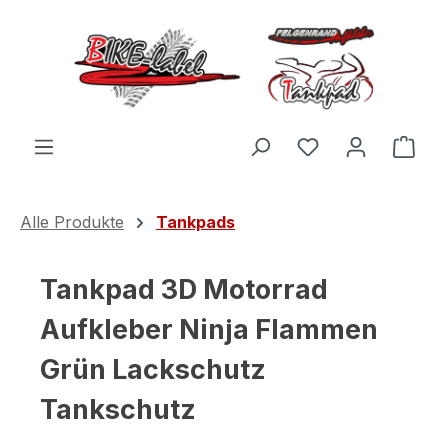
Zum Hauptinhalt springen
Du hast 0 Produ
Ware
Alle Produkte
Tankpads
Tankpad 3D Motorrad
Aufkleber Ninja Flammen
Grün Lackschutz
Tankschutz