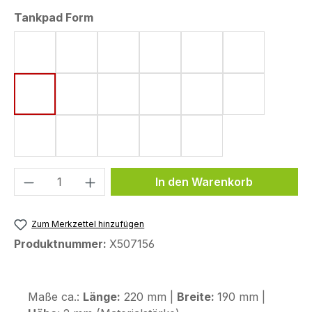
auswählen
Tankpad Form
Form 4 (182 x 220 mm)
Form 5 (161 x 220 mm)
Form 6 (142 x 220 mm)
Form 8 (172 x 220 mm)
Form 10 (144 x 220
Form 11 (155
Form 15 (190 x 220 mm)
Form 18 (148 x 220 mm)
Form 33 (80 x 130 mm)
Form 43 (123,6 x 255,9 mm)
Form 44 (120 x 200
Form 48 (17
Form 50 (130 x 240 mm)
Form 53 (75 x 130 mm)
Form 58 (113 x 179 mm)
Form 59 (104 x 260 mm)
Form 72 (80 x 114 
Produkt Anzahl: Gib den gewünschten We
In den Warenkorb
Zum Merkzettel hinzufügen
Produktnummer:
X507156
Maße ca.:
Länge:
220 mm |
Breite:
190 mm |