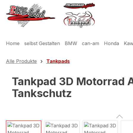
m Hauptinhalt springen
Zur Suche springen
Zur Hauptnavigation springen
Home
selbst Gestalten
BMW
can-am
Honda
Kaw
Alle Produkte
Tankpads
Tankpad 3D Motorrad A
Tankschutz
Bildergalerie überspringen