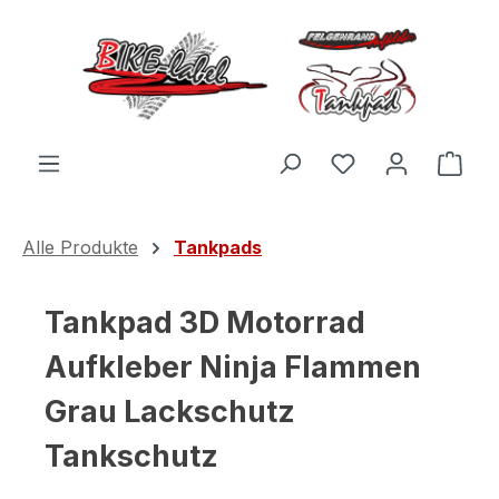
Zum Hauptinhalt springen
Du hast 0 Produ
Ware
Alle Produkte
Tankpads
Tankpad 3D Motorrad
Aufkleber Ninja Flammen
Grau Lackschutz
Tankschutz