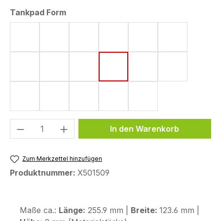
auswählen
Tankpad Form
Form 4 (182 x 220 mm)
Form 5 (161 x 220 mm)
Form 6 (142 x 220 mm)
Form 8 (172 x 220 mm)
Form 10 (144 x 220
Form 11 (155
Form 15 (190 x 220 mm)
Form 18 (148 x 220 mm)
Form 33 (80 x 130 mm)
Form 43 (123,6 x 255,9 mm)
Form 44 (120 x 200
Form 48 (17
Form 50 (130 x 240 mm)
Form 53 (75 x 130 mm)
Form 58 (113 x 179 mm)
Form 59 (104 x 260 mm)
Form 72 (80 x 114 
Produkt Anzahl: Gib den gewünschten We
In den Warenkorb
Zum Merkzettel hinzufügen
Produktnummer:
X501509
Maße ca.:
Länge:
255.9 mm |
Breite:
123.6 mm |