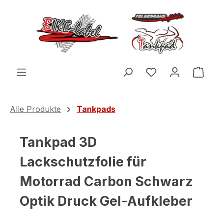
Zum Hauptinhalt springen
Du hast 0 Produ
Ware
Alle Produkte
Tankpads
Tankpad 3D
Lackschutzfolie für
Motorrad Carbon Schwarz
Optik Druck Gel-Aufkleber