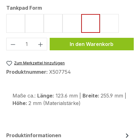
auswählen
Tankpad Form
Form 8 (172 x 220 mm)
Form 15 (190 x 220 mm)
Form 39 (99,5 x 160,8mm)
Form 41 (91,5 x 154 mm)
Form 43 (123,6 x 25
Form 72 (80
Produkt Anzahl: Gib den gewünschten We
In den Warenkorb
Zum Merkzettel hinzufügen
Produktnummer:
X507754
Maße ca.:
Länge:
123.6 mm |
Breite:
255.9 mm |
Höhe:
2 mm (Materialstärke)
Produktinformationen