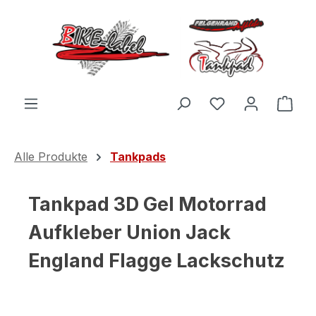
Zum Hauptinhalt springen
Du hast 0 Produ
Ware
Alle Produkte
Tankpads
Tankpad 3D Gel Motorrad
Aufkleber Union Jack
England Flagge Lackschutz