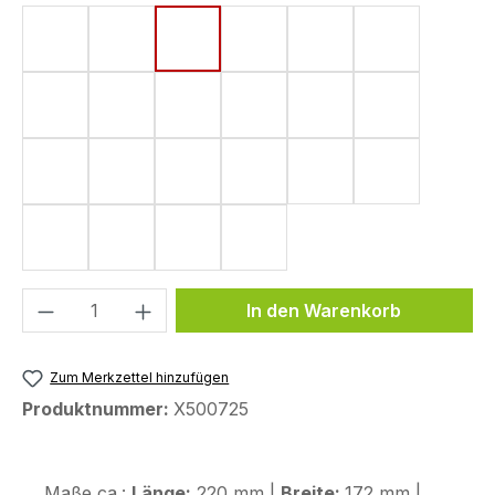
Form 4 (182 x 220 mm)
Form 6 (142 x 220 mm)
Form 8 (172 x 220 mm)
Form 9 (177 x 180 mm)
Form 10 (144 x 220
Form 11 (155
Form 15 (190 x 220 mm)
Form 20 (136 x 220 mm)
Form 24 (147 x 220 mm)
Form 31 (136 x 220 mm)
Form 32 (165,8 x 22
Form 35 (110
Form 37 (106 x 146 mm)
Form 38 (149 x 83 mm)
Form 44 (120 x 200 mm)
Form 48 (170 x 200 mm)
Form 50 (130 x 240
Form 53 (75
Form 56 (139 x 235 mm)
Form 58 (113 x 179 mm)
Form 63 (119 x 169 mm)
Form 66 (161 x 153 mm)
Produkt Anzahl: Gib den gewünschten We
In den Warenkorb
Zum Merkzettel hinzufügen
Produktnummer:
X500725
Maße ca.:
Länge:
220 mm |
Breite:
172 mm |