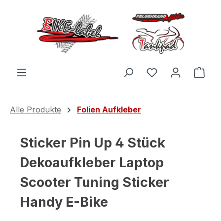
Zum Hauptinhalt springen
Du hast 0 Produ
Ware
Alle Produkte
Folien Aufkleber
Sticker Pin Up 4 Stück
Dekoaufkleber Laptop
Scooter Tuning Sticker
Handy E-Bike