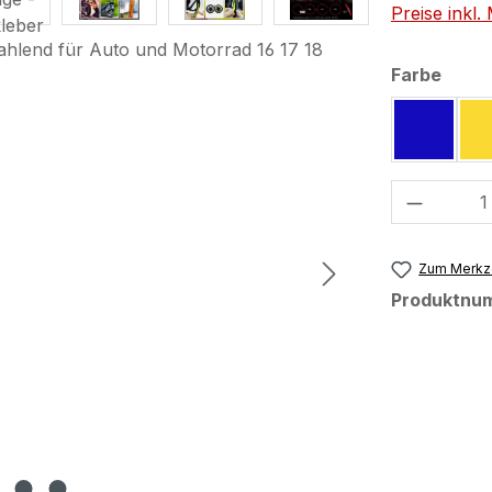
Preise inkl
ausw
Farbe
Produkt
Zum Merkze
Produktnu