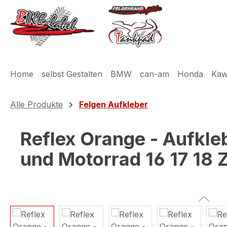
m Hauptinhalt springen
Zur Suche springen
Zur Hauptnavigation springen
Home
selbst Gestalten
BMW
can-am
Honda
Kaw
Alle Produkte
Felgen Aufkleber
Reflex Orange - Aufkle
und Motorrad 16 17 18 Z
Bildergalerie überspringen