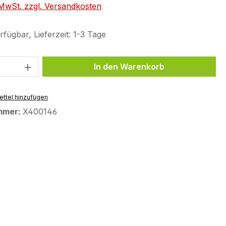
. MwSt. zzgl. Versandkosten
fügbar, Lieferzeit: 1-3 Tage
 Anzahl: Gib den gewünschten Wert ein 
In den Warenkorb
ttel hinzufügen
mmer:
X400146