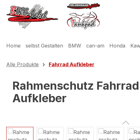
m Hauptinhalt springen
Zur Suche springen
Zur Hauptnavigation springen
Home
selbst Gestalten
BMW
can-am
Honda
Kaw
Alle Produkte
Fahrrad Aufkleber
Rahmenschutz Fahrrad X
Aufkleber
Bildergalerie überspringen