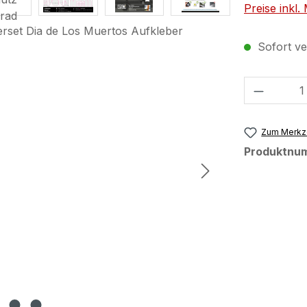
Preise inkl
Sofort ver
Produkt
Zum Merkze
Produktnu