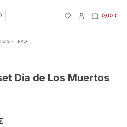
Du hast 0 Produkte auf 
0,00 €
Ware
posten
FAQ
set Dia de Los Muertos
€